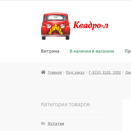
Перейти
Перейти
к
к
навигации
содержимому
Витрина
В наличии в магазине
Пр
Главная
Витрина
Мой аккаунт
Политика в 
Главная
Под заказ
Г-3110, 3102, 3302
Дв
Юридические данные
Категории товаров
Остатки