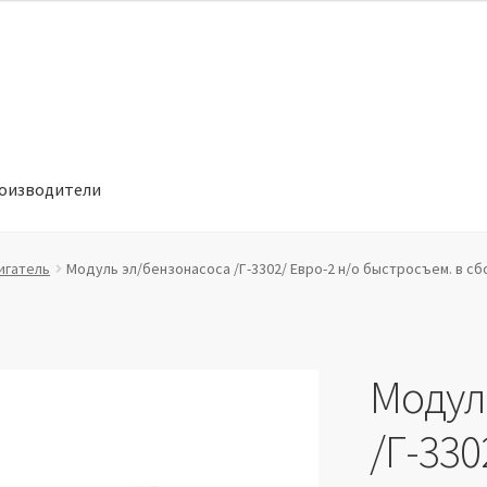
оизводители
отношении обработки персональных данных
Производители
игатель
Модуль эл/бензонасоса /Г-3302/ Евро-2 н/о быстросъем. в с
Модул
/Г-330