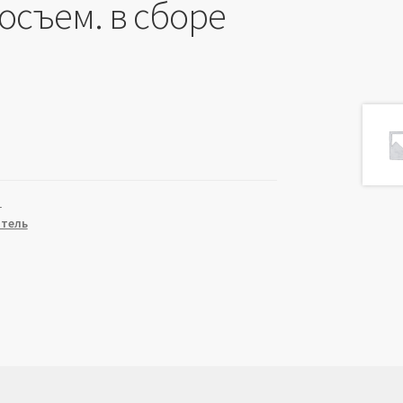
осъем. в сборе
1
атель