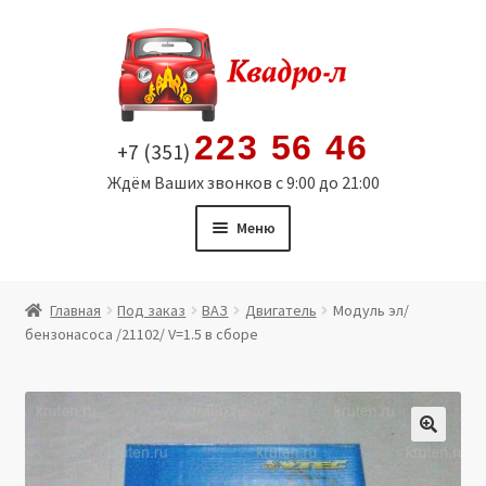
Перейти
Перейти
к
к
навигации
содержимому
223 56 46
+7 (351)
Ждём Ваших звонков с 9:00 до 21:00
Меню
Главная
Главная
Под заказ
ВАЗ
Двигатель
Модуль эл/
бензонасоса /21102/ V=1.5 в сборе
Витрина
Мой аккаунт
Политика в отношении обработки персональных
🔍
данных