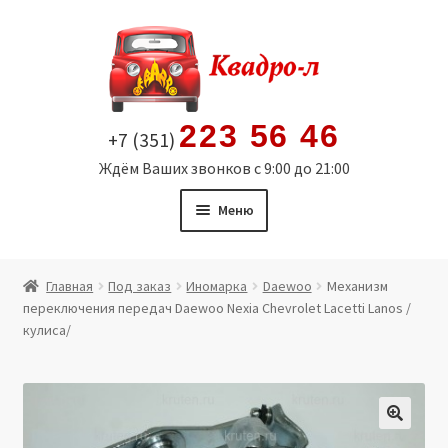
Перейти
Перейти
к
к
навигации
содержимому
223 56 46
+7 (351)
Ждём Ваших звонков с 9:00 до 21:00
Меню
Главная
Главная
Под заказ
Иномарка
Daewoo
Механизм
переключения передач Daewoo Nexia Chevrolet Lacetti Lanos /
Витрина
кулиса/
Мой аккаунт
Политика в отношении обработки персональных
🔍
данных