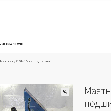
оизводители
отношении обработки персональных данных
Производители
Маятник /2101-07/ на подшипник
Маятни
🔍
подш