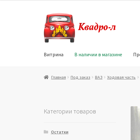
Перейти
Перейти
к
к
навигации
содержимому
Витрина
В наличии в магазине
Пр
Главная
Витрина
Мой аккаунт
Политика в 
Главная
Под заказ
ВАЗ
Ходовая часть
Юридические данные
Категории товаров
Остатки