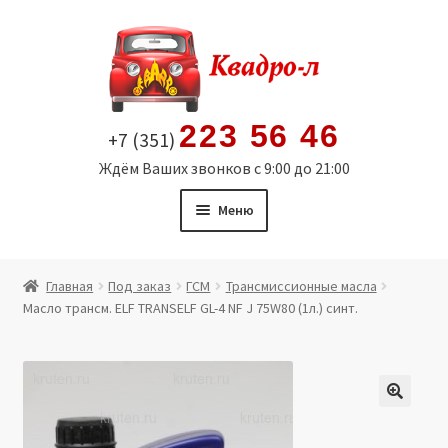
Перейти
Перейти
к
к
навигации
содержимому
223 56 46
+7 (351)
Ждём Ваших звонков с 9:00 до 21:00
Меню
Главная
Главная
Под заказ
ГСМ
Трансмиссионные масла
Масло трансм. ELF TRANSELF GL-4 NF J 75W80 (1л.) синт.
Витрина
Мой аккаунт
Политика в отношении обработки персональных
🔍
данных