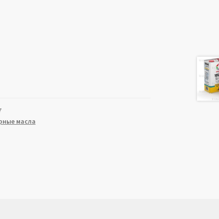
7
рные масла