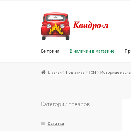
Перейти
Перейти
к
к
навигации
содержимому
Витрина
В наличии в магазине
Пр
Главная
Витрина
Мой аккаунт
Политика в 
Главная
Под заказ
ГСМ
Моторные масла
Юридические данные
Категории товаров
Остатки