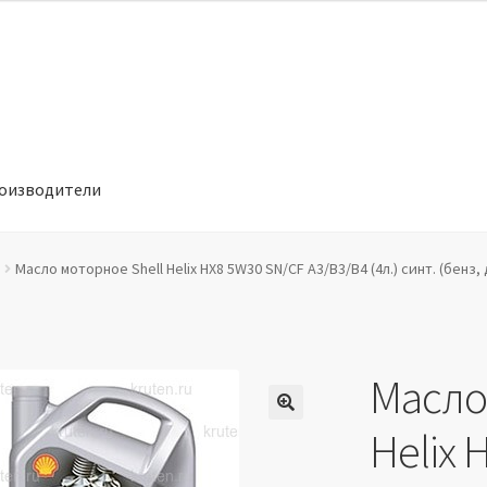
оизводители
отношении обработки персональных данных
Производители
Масло моторное Shell Helix HX8 5W30 SN/CF A3/B3/B4 (4л.) синт. (бенз, 
Масло
🔍
Helix 