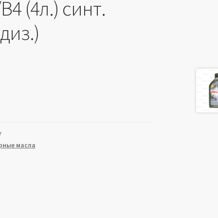
B4 (4л.) синт.
 диз.)
7
рные масла