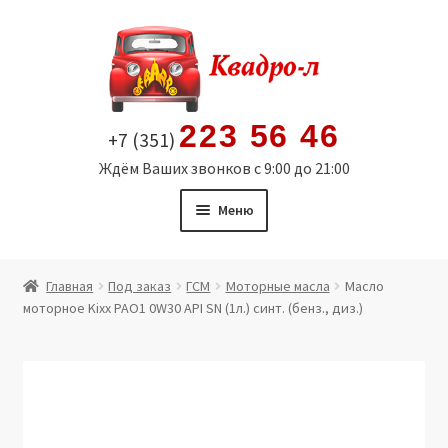
Перейти
Перейти
к
к
навигации
содержимому
223 56 46
+7 (351)
Ждём Ваших звонков с 9:00 до 21:00
Меню
Главная
Главная
Под заказ
ГСМ
Моторные масла
Масло
моторное Kixx PAO1 0W30 API SN (1л.) синт. (бенз., диз.)
Витрина
Мой аккаунт
Политика в отношении обработки персональных
данных