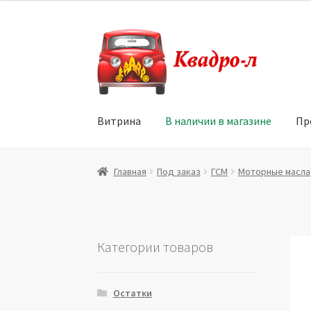
Перейти
Перейти
к
к
навигации
содержимому
Витрина
В наличии в магазине
Пр
Главная
Витрина
Мой аккаунт
Политика в 
Главная
Под заказ
ГСМ
Моторные масла
Юридические данные
Категории товаров
Остатки