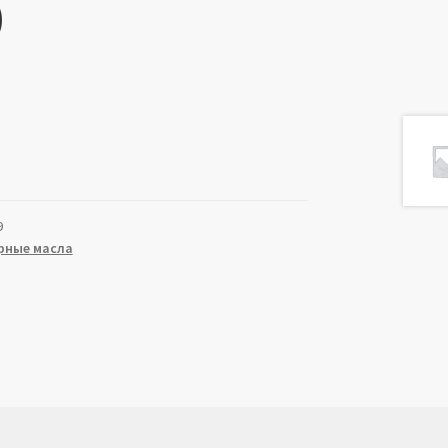
)
9
рные масла