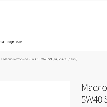
оизводители
отношении обработки персональных данных
Производители
Масло моторное Kixx G1 5W40 SN (1л.) синт. (бенз.)
Масло
5W40 S