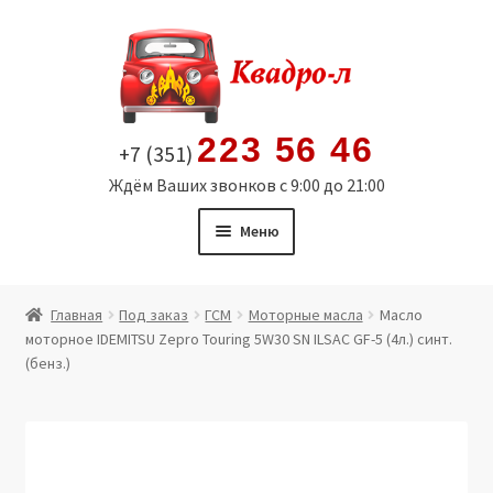
Перейти
Перейти
к
к
навигации
содержимому
223 56 46
+7 (351)
Ждём Ваших звонков с 9:00 до 21:00
Меню
Главная
Главная
Под заказ
ГСМ
Моторные масла
Масло
моторное IDEMITSU Zepro Touring 5W30 SN ILSAC GF-5 (4л.) синт.
Витрина
(бенз.)
Мой аккаунт
Политика в отношении обработки персональных
данных