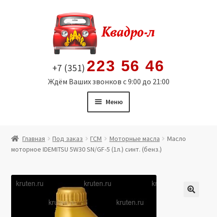
Перейти
Перейти
к
к
навигации
содержимому
223 56 46
+7 (351)
Ждём Ваших звонков с 9:00 до 21:00
Меню
Главная
Главная
Под заказ
ГСМ
Моторные масла
Масло
моторное IDEMITSU 5W30 SN/GF-5 (1л.) синт. (бенз.)
Витрина
Мой аккаунт
Политика в отношении обработки персональных
🔍
данных