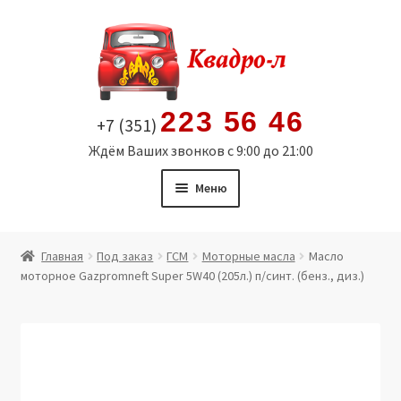
Перейти
Перейти
к
к
навигации
содержимому
223 56 46
+7 (351)
Ждём Ваших звонков с 9:00 до 21:00
Меню
Главная
Главная
Под заказ
ГСМ
Моторные масла
Масло
моторное Gazpromneft Super 5W40 (205л.) п/синт. (бенз., диз.)
Витрина
Мой аккаунт
Политика в отношении обработки персональных
данных