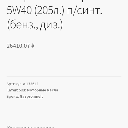
5W40 (205л.) п/синт.
(бенз., диз.)
26410.07
₽
Артикул:
a-173612
Категория:
Моторные масла
Бренд:
Gazpromneft
Категории товаров