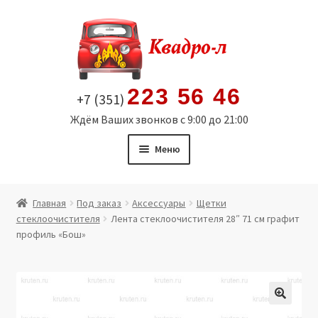
Перейти
Перейти
к
к
навигации
содержимому
223 56 46
+7 (351)
Ждём Ваших звонков с 9:00 до 21:00
Меню
Главная
Главная
Под заказ
Аксессуары
Щетки
стеклоочистителя
Лента стеклоочистителя 28″ 71 см графит
Витрина
профиль «Бош»
Мой аккаунт
Политика в отношении обработки персональных
🔍
данных