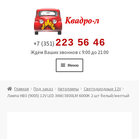
Перейти
Перейти
к
к
навигации
содержимому
223 56 46
+7 (351)
Ждём Ваших звонков с 9:00 до 21:00
Меню
Главная
Главная
Под заказ
Автолампы
Светодиодные 12V
Лампа HB3 (9005) 12V LED 36W/3800LM 6000K 2 шт белый/желтый
Витрина
Мой аккаунт
Политика в отношении обработки персональных
данных