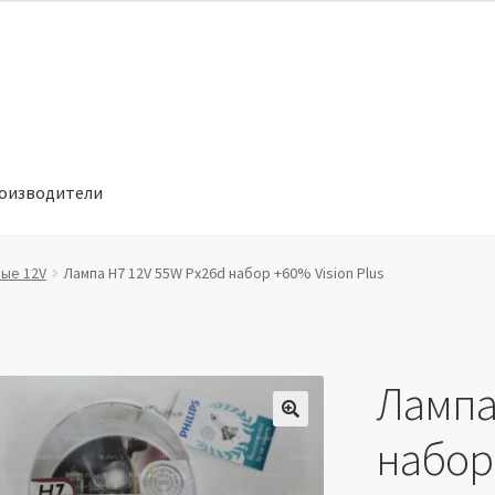
оизводители
отношении обработки персональных данных
Производители
вые 12V
Лампа H7 12V 55W Px26d набор +60% Vision Plus
Лампа
🔍
набор 