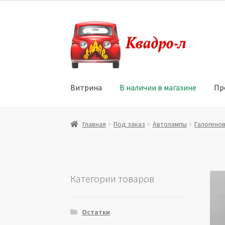
Перейти
Перейти
к
к
навигации
содержимому
Витрина
В наличии в магазине
Пр
Главная
Витрина
Мой аккаунт
Политика в 
Главная
Под заказ
Автолампы
Галогено
Юридические данные
Категории товаров
Остатки