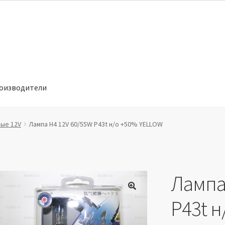
оизводители
отношении обработки персональных данных
Производители
вые 12V
Лампа H4 12V 60/55W P43t н/о +50% YELLOW
Лампа
🔍
P43t 