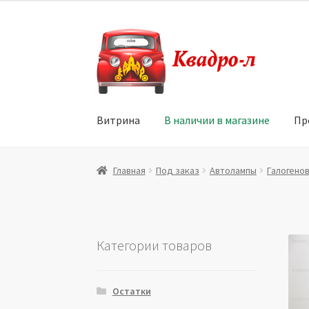
Перейти
Перейти
к
к
навигации
содержимому
Витрина
В наличии в магазине
Пр
Главная
Витрина
Мой аккаунт
Политика в 
Главная
Под заказ
Автолампы
Галогено
Юридические данные
Категории товаров
Остатки