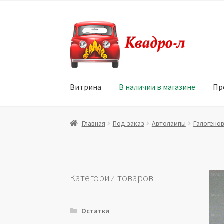
Перейти
Перейти
к
к
навигации
содержимому
Витрина
В наличии в магазине
Пр
Главная
Витрина
Мой аккаунт
Политика в 
Главная
Под заказ
Автолампы
Галогено
Юридические данные
Категории товаров
Остатки