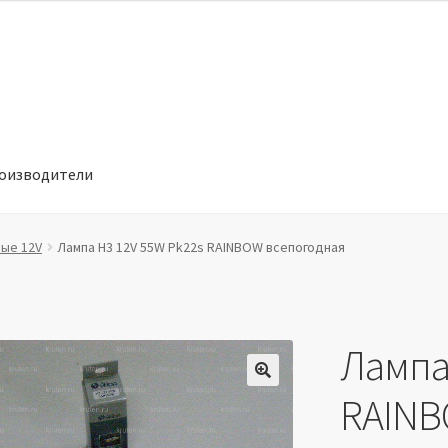
оизводители
отношении обработки персональных данных
Производители
вые 12V
Лампа H3 12V 55W Pk22s RAINBOW всепогодная
Лампа
🔍
RAINB