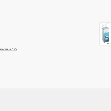
еновые 12V
a