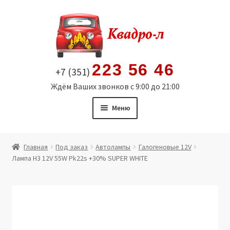
Перейти
Перейти
к
к
навигации
содержимому
223 56 46
+7 (351)
Ждём Ваших звонков с 9:00 до 21:00
Меню
Главная
Главная
Под заказ
Автолампы
Галогеновые 12V
Лампа H3 12V 55W Pk22s +30% SUPER WHITE
Витрина
Мой аккаунт
Политика в отношении обработки персональных
данных