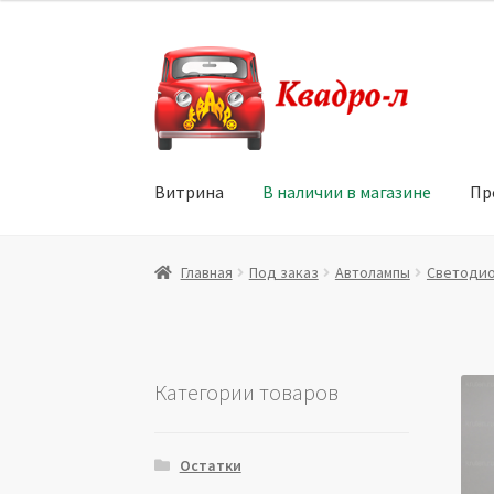
Перейти
Перейти
к
к
навигации
содержимому
Витрина
В наличии в магазине
Пр
Главная
Витрина
Мой аккаунт
Политика в 
Главная
Под заказ
Автолампы
Светодио
Юридические данные
Категории товаров
Остатки