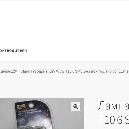
оизводители
отношении обработки персональных данных
Производители
дные 12V
Лампа габарит. 12V W5W T10 6 SMD без цок. W2.1×9.5d (2шт 
Лампа
🔍
T10 6 