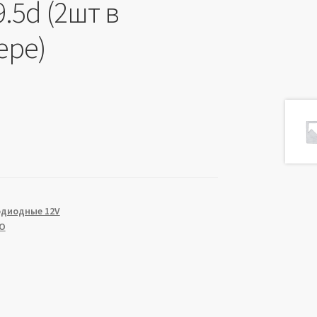
.5d (2шт в
ере)
одиодные 12V
О