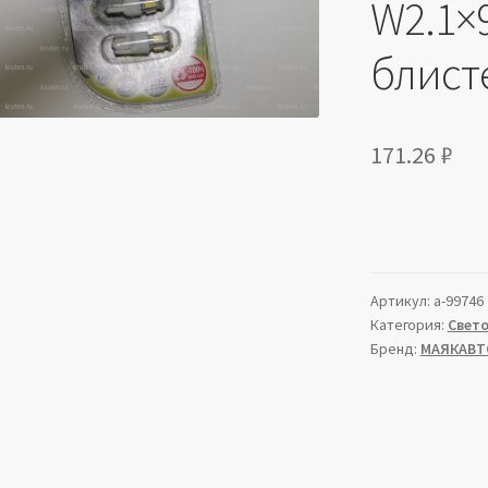
W2.1×9
блист
171.26
₽
Артикул:
a-99746
Категория:
Свет
Бренд:
МАЯКАВТ