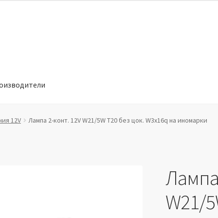
оизводители
отношении обработки персональных данных
Производители
ния 12V
Лампа 2-конт. 12V W21/5W T20 без цок. W3x16q на иномарки
Лампа 
W21/5W