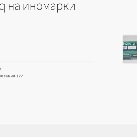
q на иномарки
8
ивания 12V