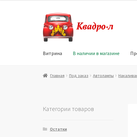
Перейти
Перейти
к
к
навигации
содержимому
Витрина
В наличии в магазине
Пр
Главная
Витрина
Мой аккаунт
Политика в 
Главная
Под заказ
Автолампы
Накалива
Юридические данные
Категории товаров
Остатки