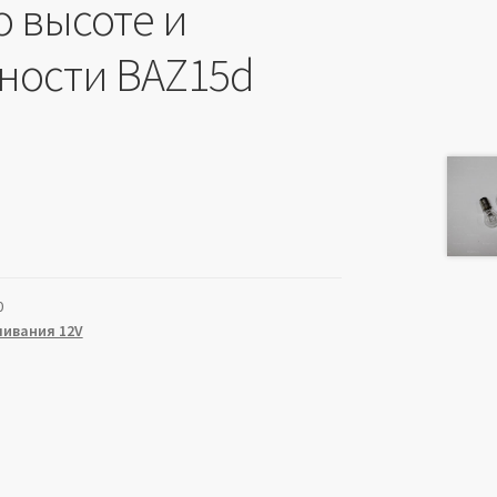
о высоте и
ности BAZ15d
0
ивания 12V