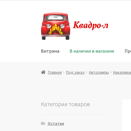
Перейти
Перейти
к
к
навигации
содержимому
Витрина
В наличии в магазине
Пр
Главная
Витрина
Мой аккаунт
Политика в 
Главная
Под заказ
Автолампы
Накалива
Юридические данные
Категории товаров
Остатки