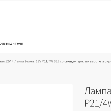
оизводители
отношении обработки персональных данных
Производители
ния 12V
Лампа 2-конт. 12V P21/4W S25 со смещен. цок. по высоте и ок
Лампа 
P21/4