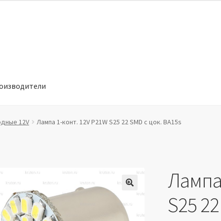
оизводители
отношении обработки персональных данных
Производители
дные 12V
Лампа 1-конт. 12V P21W S25 22 SMD с цок. BA15s
Лампа
🔍
S25 22