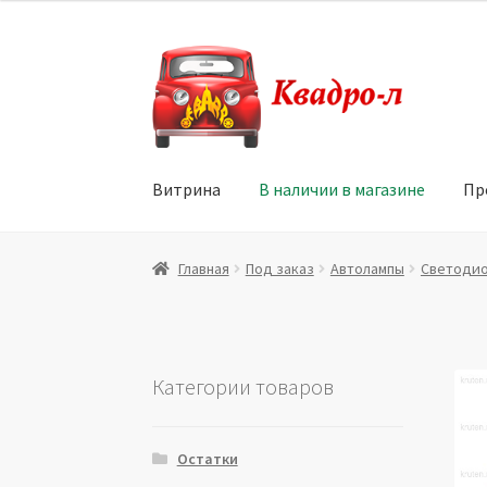
Перейти
Перейти
к
к
навигации
содержимому
Витрина
В наличии в магазине
Пр
Главная
Витрина
Мой аккаунт
Политика в 
Главная
Под заказ
Автолампы
Светодио
Юридические данные
Категории товаров
Остатки