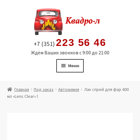
Перейти
Перейти
к
к
навигации
содержимому
223 56 46
+7 (351)
Ждём Ваших звонков с 9:00 до 21:00
Меню
Главная
Главная
Под заказ
Автохимия
Лак спрей для фар 400
мл «Lens Clear» l
Витрина
Мой аккаунт
Политика в отношении обработки персональных
данных