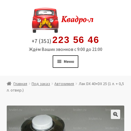
Перейти
Перейти
к
к
навигации
содержимому
223 56 46
+7 (351)
Ждём Ваших звонков с 9:00 до 21:00
Меню
Главная
Главная
Под заказ
Автохимия
Лак DX 40+DX 25 (1 л. + 0,5
л. отвер.)
Витрина
Мой аккаунт
Политика в отношении обработки персональных
🔍
данных