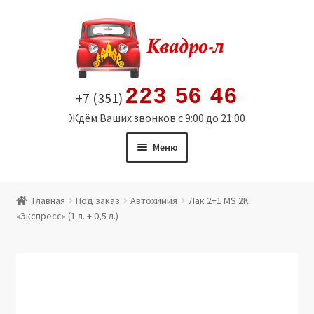
Перейти
Перейти
к
к
навигации
содержимому
223 56 46
+7 (351)
Ждём Ваших звонков с 9:00 до 21:00
Меню
Главная
Главная
Под заказ
Автохимия
Лак 2+1 MS 2K
«Экспресс» (1 л. + 0,5 л.)
Витрина
Мой аккаунт
Политика в отношении обработки персональных
данных