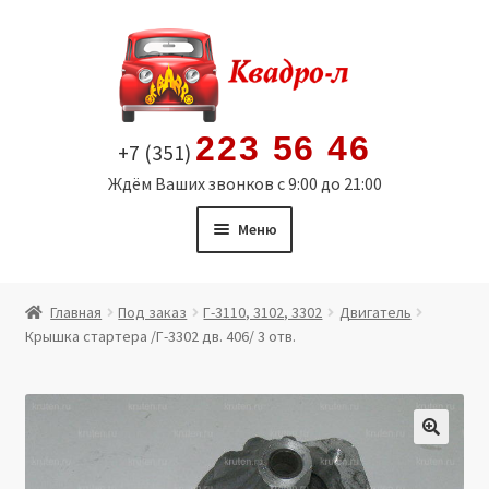
Перейти
Перейти
к
к
навигации
содержимому
223 56 46
+7 (351)
Ждём Ваших звонков с 9:00 до 21:00
Меню
Главная
Главная
Под заказ
Г-3110, 3102, 3302
Двигатель
Крышка стартера /Г-3302 дв. 406/ 3 отв.
Витрина
Мой аккаунт
Политика в отношении обработки персональных
🔍
данных