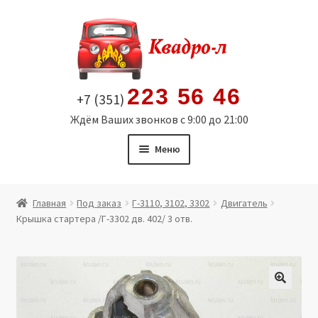
Перейти
Перейти
к
к
навигации
содержимому
223 56 46
+7 (351)
Ждём Ваших звонков с 9:00 до 21:00
Меню
Главная
Главная
Под заказ
Г-3110, 3102, 3302
Двигатель
Крышка стартера /Г-3302 дв. 402/ 3 отв.
Витрина
Мой аккаунт
Политика в отношении обработки персональных
🔍
данных