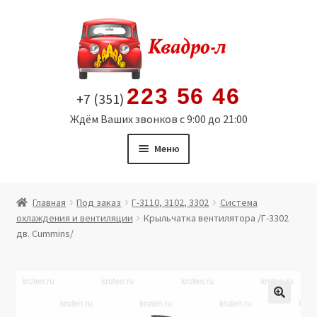
Перейти
Перейти
к
к
навигации
содержимому
223 56 46
+7 (351)
Ждём Ваших звонков с 9:00 до 21:00
Меню
Главная
Главная
Под заказ
Г-3110, 3102, 3302
Система
охлаждения и вентиляции
Крыльчатка вентилятора /Г-3302
Витрина
дв. Cummins/
Мой аккаунт
Политика в отношении обработки персональных
🔍
данных