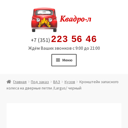
Перейти
Перейти
к
к
навигации
содержимому
223 56 46
+7 (351)
Ждём Ваших звонков с 9:00 до 21:00
Меню
Главная
Главная
Под заказ
ВАЗ
Кузов
Кронштейн запасного
колеса на дверные петли /Largus/ черный
Витрина
Мой аккаунт
Политика в отношении обработки персональных
данных