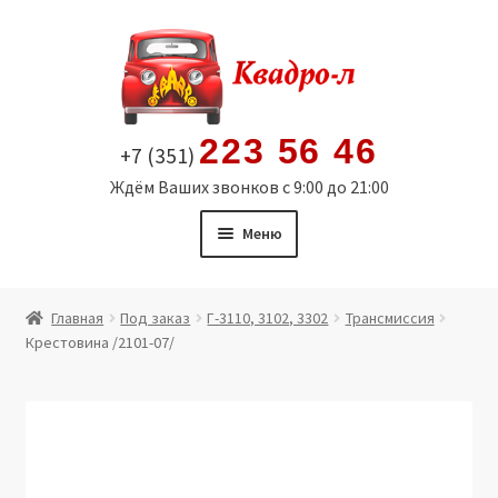
Перейти
Перейти
к
к
навигации
содержимому
223 56 46
+7 (351)
Ждём Ваших звонков с 9:00 до 21:00
Меню
Главная
Главная
Под заказ
Г-3110, 3102, 3302
Трансмиссия
Крестовина /2101-07/
Витрина
Мой аккаунт
Политика в отношении обработки персональных
данных