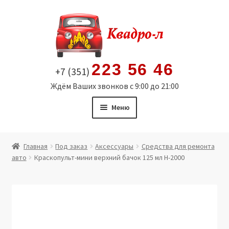
Перейти
Перейти
к
к
навигации
содержимому
223 56 46
+7 (351)
Ждём Ваших звонков с 9:00 до 21:00
Меню
Главная
Главная
Под заказ
Аксессуары
Средства для ремонта
авто
Краскопульт-мини верхний бачок 125 мл H-2000
Витрина
Мой аккаунт
Политика в отношении обработки персональных
данных