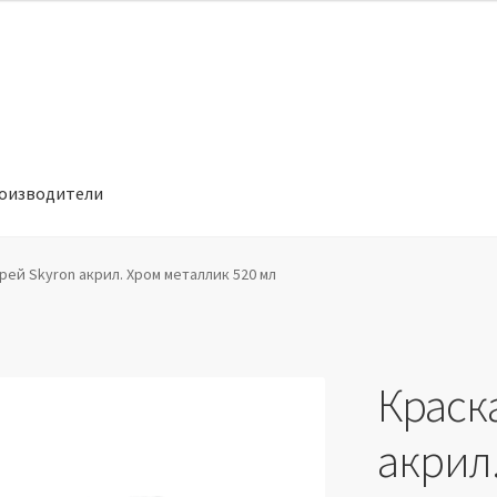
оизводители
отношении обработки персональных данных
Производители
рей Skyron акрил. Хром металлик 520 мл
Краск
акрил