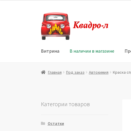
Перейти
Перейти
к
к
навигации
содержимому
Витрина
В наличии в магазине
Пр
Главная
Витрина
Мой аккаунт
Политика в 
Главная
Под заказ
Автохимия
Краска сп
Юридические данные
Категории товаров
Остатки