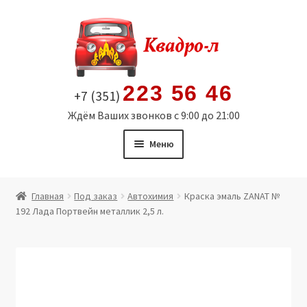
Перейти
Перейти
к
к
навигации
содержимому
223 56 46
+7 (351)
Ждём Ваших звонков с 9:00 до 21:00
Меню
Главная
Главная
Под заказ
Автохимия
Краска эмаль ZANAT №
192 Лада Портвейн металлик 2,5 л.
Витрина
Мой аккаунт
Политика в отношении обработки персональных
данных