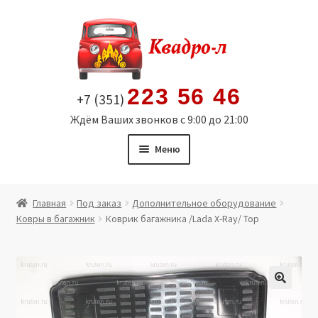
Перейти
Перейти
к
к
навигации
содержимому
223 56 46
+7 (351)
Ждём Ваших звонков с 9:00 до 21:00
Меню
Главная
Главная
Под заказ
Дополнительное оборудование
Ковры в багажник
Коврик багажника /Lada X-Ray/ Top
Витрина
Мой аккаунт
Политика в отношении обработки персональных
🔍
данных