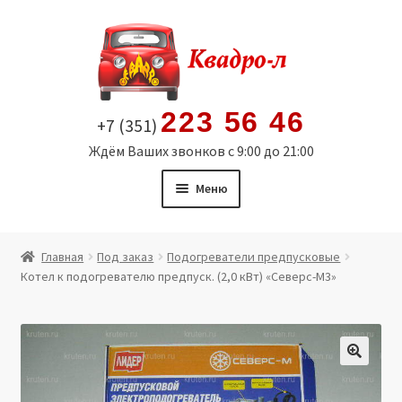
Перейти
Перейти
к
к
навигации
содержимому
223 56 46
+7 (351)
Ждём Ваших звонков с 9:00 до 21:00
Меню
Главная
Главная
Под заказ
Подогреватели предпусковые
Котел к подогревателю предпуск. (2,0 кВт) «Северс-М3»
Витрина
Мой аккаунт
Политика в отношении обработки персональных
🔍
данных