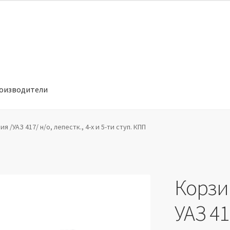
оизводители
отношении обработки персональных данных
Производители
 /УАЗ 417/ н/о, лепестк., 4-х и 5-ти ступ. КПП
Корзи
УАЗ 41