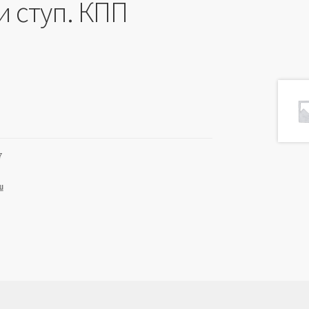
ти ступ. КПП
7
ш