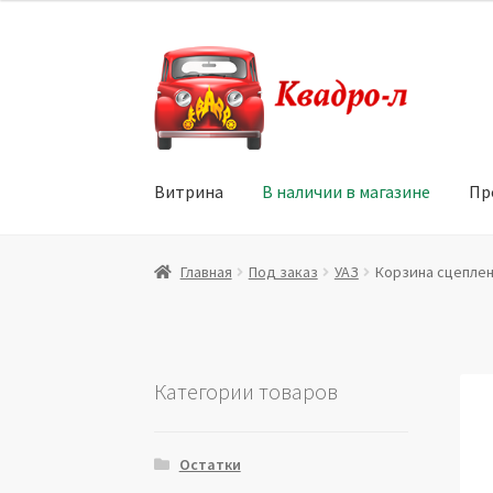
Перейти
Перейти
к
к
навигации
содержимому
Витрина
В наличии в магазине
Пр
Главная
Витрина
Мой аккаунт
Политика в 
Главная
Под заказ
УАЗ
Корзина сцепления
Юридические данные
Категории товаров
Остатки