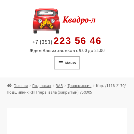
Перейти
Перейти
к
к
навигации
содержимому
223 56 46
+7 (351)
Ждём Ваших звонков с 9:00 до 21:00
Меню
Главная
Главная
Под заказ
ВАЗ
Трансмиссия
Кор. /1118-2170/
Подшипник КПП перв. вала (закрытый) 750305
Витрина
Мой аккаунт
Политика в отношении обработки персональных
данных