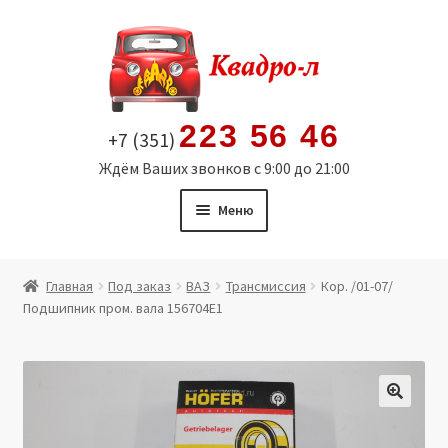
Перейти
Перейти
к
к
навигации
содержимому
223 56 46
+7 (351)
Ждём Ваших звонков с 9:00 до 21:00
Меню
Главная
Главная
Под заказ
ВАЗ
Трансмиссия
Кор. /01-07/
Подшипник пром. вала 156704E1
Витрина
Мой аккаунт
Политика в отношении обработки персональных
🔍
данных