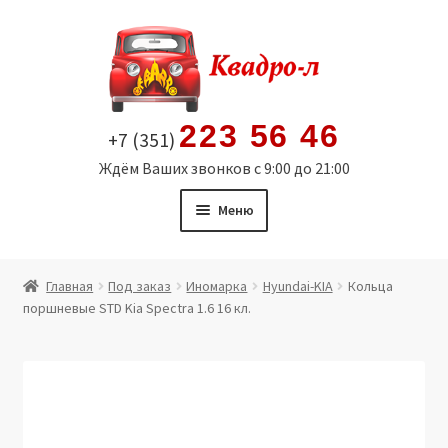
Перейти
Перейти
к
к
навигации
содержимому
223 56 46
+7 (351)
Ждём Ваших звонков с 9:00 до 21:00
Меню
Главная
Главная
Под заказ
Иномарка
Hyundai-KIA
Кольца
поршневые STD Kia Spectra 1.6 16 кл.
Витрина
Мой аккаунт
Политика в отношении обработки персональных
данных