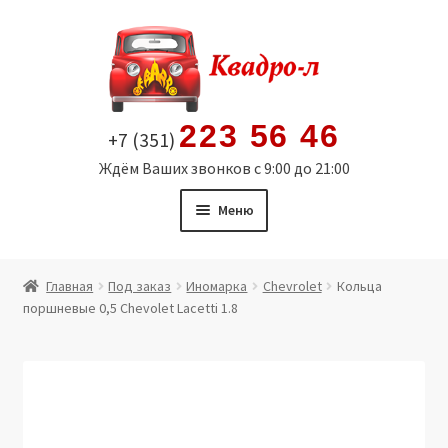
Перейти
Перейти
к
к
навигации
содержимому
223 56 46
+7 (351)
Ждём Ваших звонков с 9:00 до 21:00
Меню
Главная
Главная
Под заказ
Иномарка
Chevrolet
Кольца
поршневые 0,5 Chevolet Lacetti 1.8
Витрина
Мой аккаунт
Политика в отношении обработки персональных
данных