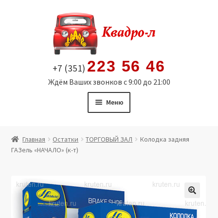
Перейти
Перейти
к
к
навигации
содержимому
223 56 46
+7 (351)
Ждём Ваших звонков с 9:00 до 21:00
Меню
Главная
Главная
Остатки
ТОРГОВЫЙ ЗАЛ
Колодка задняя
ГАЗель «НАЧАЛО» (к-т)
Витрина
Мой аккаунт
Политика в отношении обработки персональных
🔍
данных