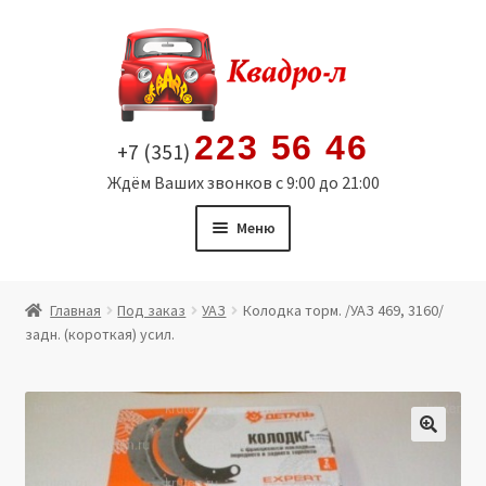
Перейти
Перейти
к
к
навигации
содержимому
223 56 46
+7 (351)
Ждём Ваших звонков с 9:00 до 21:00
Меню
Главная
Главная
Под заказ
УАЗ
Колодка торм. /УАЗ 469, 3160/
задн. (короткая) усил.
Витрина
Мой аккаунт
Политика в отношении обработки персональных
🔍
данных