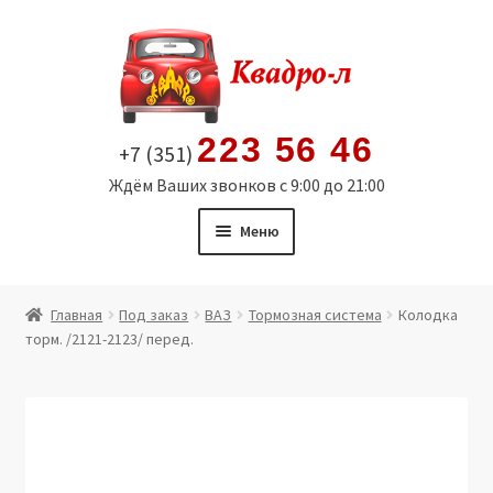
Перейти
Перейти
к
к
навигации
содержимому
223 56 46
+7 (351)
Ждём Ваших звонков с 9:00 до 21:00
Меню
Главная
Главная
Под заказ
ВАЗ
Тормозная система
Колодка
торм. /2121-2123/ перед.
Витрина
Мой аккаунт
Политика в отношении обработки персональных
данных