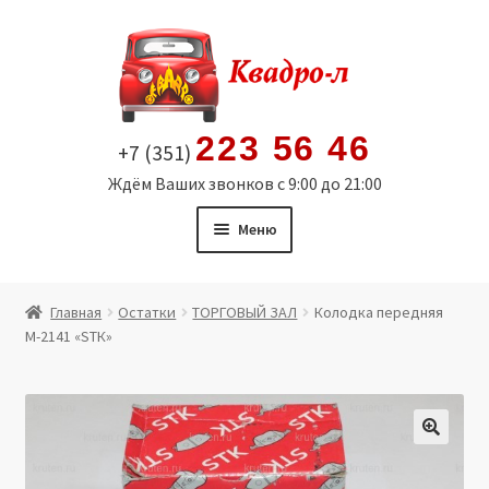
Перейти
Перейти
к
к
навигации
содержимому
223 56 46
+7 (351)
Ждём Ваших звонков с 9:00 до 21:00
Меню
Главная
Главная
Остатки
ТОРГОВЫЙ ЗАЛ
Колодка передняя
М-2141 «SТК»
Витрина
Мой аккаунт
Политика в отношении обработки персональных
🔍
данных