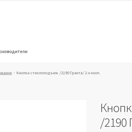
оизводители
отношении обработки персональных данных
Производители
ование
Кнопка стеклоподъем. /2190 Гранта/ 2-х кноп.
Кнопк
/2190 