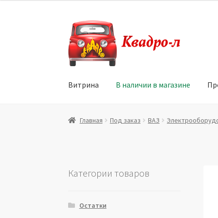
Перейти
Перейти
к
к
навигации
содержимому
Витрина
В наличии в магазине
Пр
Главная
Витрина
Мой аккаунт
Политика в 
Главная
Под заказ
ВАЗ
Электрооборуд
Юридические данные
Категории товаров
Остатки