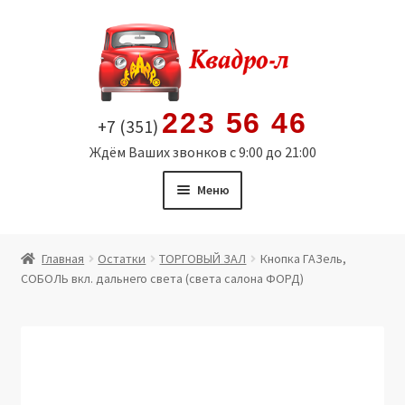
Перейти
Перейти
к
к
навигации
содержимому
223 56 46
+7 (351)
Ждём Ваших звонков с 9:00 до 21:00
Меню
Главная
Главная
Остатки
ТОРГОВЫЙ ЗАЛ
Кнопка ГАЗель,
СОБОЛЬ вкл. дальнего света (света салона ФОРД)
Витрина
Мой аккаунт
Политика в отношении обработки персональных
данных