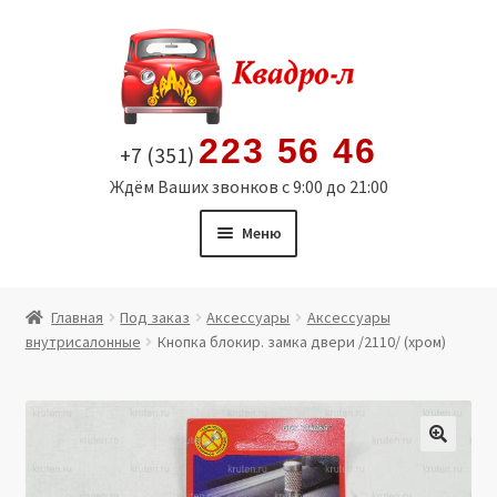
Перейти
Перейти
к
к
навигации
содержимому
223 56 46
+7 (351)
Ждём Ваших звонков с 9:00 до 21:00
Меню
Главная
Главная
Под заказ
Аксессуары
Аксессуары
внутрисалонные
Кнопка блокир. замка двери /2110/ (хром)
Витрина
Мой аккаунт
Политика в отношении обработки персональных
🔍
данных