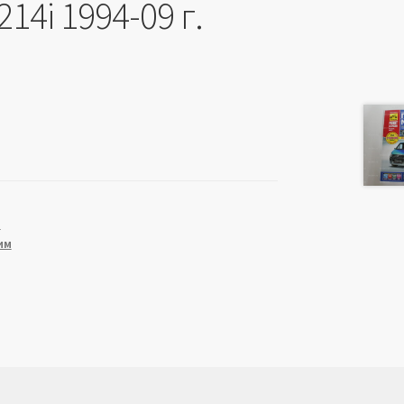
214i 1994-09 г.
и
им