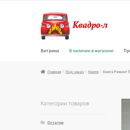
Перейти
Перейти
к
к
навигации
содержимому
Витрина
В наличии в магазине
Пр
Главная
Витрина
Мой аккаунт
Политика в 
Главная
Под заказ
Книги
Книга Ремонт б
Юридические данные
Категории товаров
Остатки