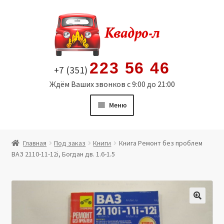
Перейти
Перейти
к
к
навигации
содержимому
223 56 46
+7 (351)
Ждём Ваших звонков с 9:00 до 21:00
Меню
Главная
Главная
Под заказ
Книги
Книга Ремонт без проблем
ВАЗ 2110-11-12i, Богдан дв. 1.6-1.5
Витрина
Мой аккаунт
Политика в отношении обработки персональных
🔍
данных