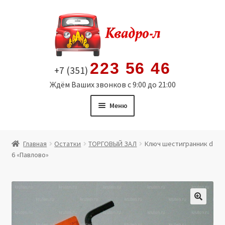
Перейти
Перейти
к
к
навигации
содержимому
223 56 46
+7 (351)
Ждём Ваших звонков с 9:00 до 21:00
Меню
Главная
Главная
Остатки
ТОРГОВЫЙ ЗАЛ
Ключ шестигранник d
6 «Павлово»
Витрина
Мой аккаунт
Политика в отношении обработки персональных
🔍
данных